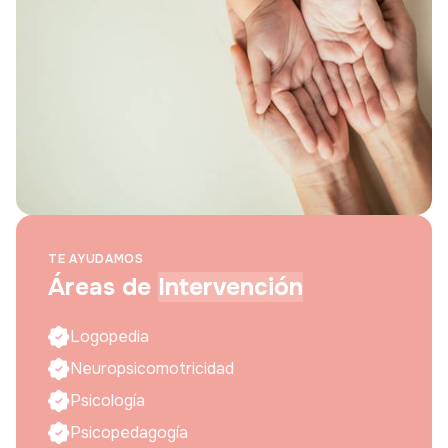
TE AYUDAMOS
Áreas de
Intervención
Logopedia
Neuropsicomotricidad
Psicología
Psicopedagogía