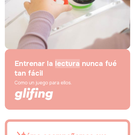
Entrenar la
lectura
nunca fué
tan fácil
Como un juego para ellos.